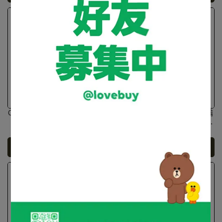
QNN 智能數位指紋床頭櫃保險
QNN 熱感應觸控指紋 密碼 鑰
箱/保險櫃(BT-55W)
匙智能數位電子保險箱/保險櫃
(A2-60Ⅱ)
NT$29,800
NT$35,000
NT$41,800
NT$46,800
加入購物車
加入購物車