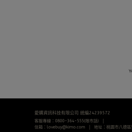
愛購資訊科技有限公司 統編24239572
客服專線：0800-364-555(限市話)
信箱：lovebuy@kimo.com
地址：桃園市八德區豐