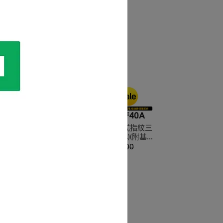
指紋智能
Yale 耶魯 密碼/鑰匙/電容式指紋三
合一智能電子門鎖(YMF-40A)(附基本
安裝)
NT$17,999
NT$25,000