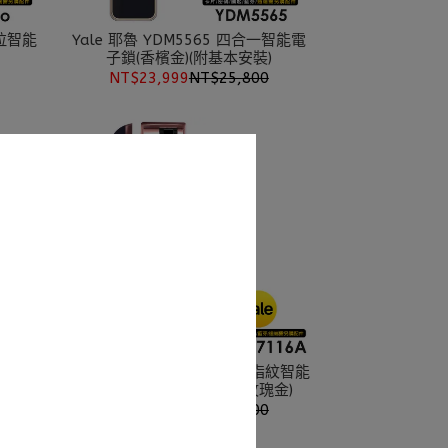
Yale 耶魯 YDM5565 四合一智能電
子鎖(香檳金)(附基本安裝)
NT$23,999
NT$25,800
層 智能
Yale 耶魯 卡片/密碼/鑰匙/指紋智能
安裝)
電子門鎖(YDM-7116A)(玫瑰金)
NT$19,999
NT$28,000