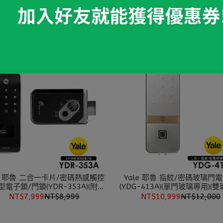
le 耶魯 三合一指紋/密碼/藍芽輔
Yale 耶魯 指紋/密碼/卡片
助鎖(YDR453A)(附基本安裝)
(Reflecta Bio H)(附基本安
NT$10,999
NT$12,000
NT$7,999
NT$12,000
le 耶魯 二合一卡片/密碼熱感觸控
Yale 耶魯 指紋/密碼玻璃門
電子鎖/門鎖(YDR-353A)(附基
(YDG-413A)(單門玻璃專用)(
本安裝)
購配件)(附基本安裝)
NT$7,999
NT$8,999
NT$10,999
NT$12,000