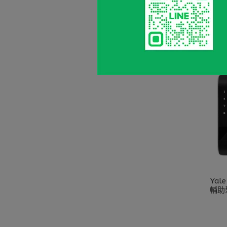
Ya
Ya
輔助型