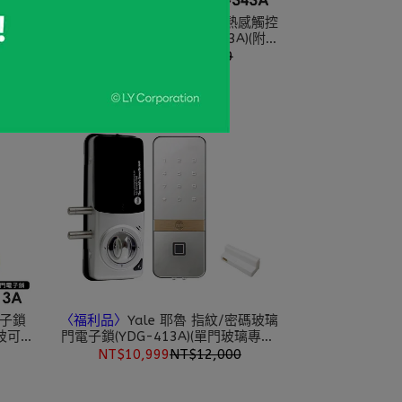
輔助鎖
Yale 耶魯 二合一卡片/密碼熱感觸控
裝)
輔助型電子鎖/門鎖(YDR-343A)(附基
本安裝)
NT$7,999
NT$8,999
電子鎖
〈福利品〉
Yale 耶魯 指紋/密碼玻璃
雙玻可加
門電子鎖(YDG-413A)(單門玻璃專用)
(送藍芽模組)(附基本安裝)
NT$10,999
NT$12,000