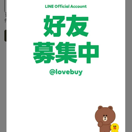
電動遙控升降曬衣機 架專屬配
件 陽台室內挑高用(三角支撐架
組)
NT$2,000
NT$2,480
加入購物車