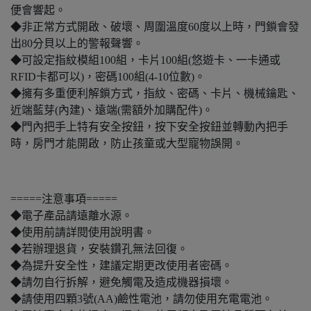
便會響起。
◆非正常方式開啟、破壞、周圍溫度60度以上時，門鎖會發
出80分貝以上的警報聲響。
◆可設定指紋模組100組，卡片100組(悠遊卡、一卡通或
RFID卡都可以)，密碼100組(4-10位數)。
◆擁有多重便利解鎖方式，指紋、密碼、卡片、機械鑰匙、
近端藍芽(內建)、遠端(需額外加購配件)。
◆門內把手上特有安全按鈕，按下安全按鈕並轉動內把手
時，房門才能開啟，防止孩童或大型寵物誤開。
=====注意事項=====
◆電子產品請遠離水源。
◆使用前請詳閱使用說明書。
◆若辦理退貨，安裝鑽孔無法回復。
◆為提升安全性，建議定期更改使用者密碼。
◆請勿自行拆解，避免觸電及造成機器損壞。
◆請使用四顆3號(AA)鹼性電池，請勿使用充電電池。