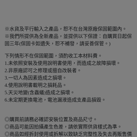
※水貨及平行輸入之產品，恕不在台灣原廠保固範圍內。
※我們所提供為全新產品，並提供以下保證：自購買日起保
固三年(保固卡如遺失，恕不補發，請妥善保管。)
下列情形不在保固範圍，須酌收工本材料費。
1.未依照安裝及使用說明書使用，而造成之故障損壞。
2.非原廠認可之修理或擅自改裝者。
3.一切人為因素造成之損壞。
4.使用說明書載明之損耗品。
5.天災地變(含蟲蟻)造成之損壞。
6.未定期更換電池，電池漏液造成支產品損毀。
◎購買前請務必確認安裝位置及商品尺寸。
◎商品可能因拍攝產生色差，請依實際供貨樣式為準。
◎商品如經拆封使用或拆解以致缺乏完整性及失去再販售價