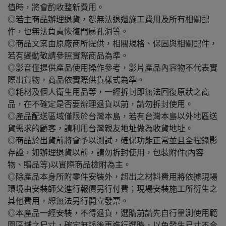
值時，將會酌收整新費用。
◎若主商品辦理退貨，恕無法退還施工費用及所有相關配
件，也無法負責恢復門扇孔洞等。
◎商品文案由原廠商所提供，相關規格、保固與相關配件，
若有變動敬請參照實際商品為準。
◎影音僅提供產品使用操作參考，影片產品內容物不代表實
際出貨物，商品依實際供貨樣式為準。
◎耗材及個人衛生用品等，一經拆封即無法回復原狀之商
品，在不確定是否要辦理退貨以前，請勿拆封使用。
◎產品配送區域僅限於台灣本島，若有台灣本島以外地區送
貨需求的顧客，請利用台灣親友地址做為收貨地址。
◎商品於出貨前將會予以測試，確保功能正常並且全程錄影
存證，如辦理退貨以前，請勿拆封使用，包裝附件(內容
物、贈品等)以實際商品檢附為主。
◎除產品本身所附零件安裝外，超出之材料費用將依據現場
環境由安裝師父進行報價另行付費；現場安裝施工所衍生之
其他費用，恕無法另行開立發票。
◎本產品一經安裝，不得退貨，選購前請先自行量測使用範
圍區域之尺寸，確定無誤後再進行選購，以免發生尺寸不合