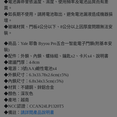
◆電池壽命會依溫度、濕度、使用頻率及電池品質而有差
異。
◆如長期不使用，請將電池取出，避免電池漏液造成機器損
壞。
◆玻璃材質、門板4公分以下、8公分以上因厚度問題無法安
裝。
◆商品：Yale 耶魯 Byyou Pro五合一智能電子門鎖(附基本安
裝)
◆配件：外鎖、內鎖、螺絲組、鑰匙x2、卡片x4、說明書
◆建議門厚：4-8cm
◆電源：3號(AA)鹼性電池x4
◆外鎖尺寸：6.3x33.78x2.6cm(±5%)
◆內鎖尺寸：6.8x34x3.5cm(±5%)
◆材質：不鏽鋼、鋅鋁合金
◆顏色：深灰色
◆產地：越南
◆NCC認證：CCAN24LP1320T5
◆備註：
請詳閱產品說明書