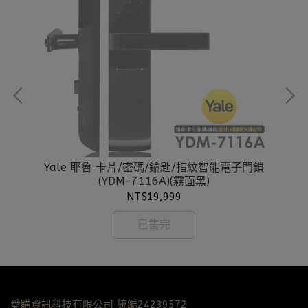
M-
Yale 耶魯 卡片/密碼/鑰匙/指紋智能電子門鎖
Y
(YDM-7116A)(霧面黑)
NT$19,999
已售完
愛購資訊科技有限公司 統編24239572