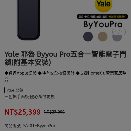
1
/
1
Yale 耶魯 Byyou Pro五合一智能電子門
鎖(附基本安裝)
◆通過Apple認證 ◆特有安全按鈕設計 ◆支援HomeKit 智慧家居整
合
Yale 耶魯
三色把手面板 隨心所欲更換
NT$25,399
NT$27,000
商品編號:
YAL01-ByyouPro