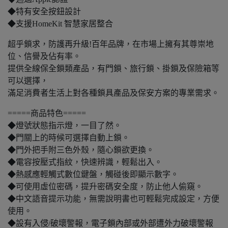
◆特有安全按鈕設計
◆支援HomeKit 智慧家居整合
超乎鎖求，防護再升級!百年品牌，在市場上擁有其尊崇地
位、信譽及佔有率。
提供全線保全鎖類產品，有門鎖、旅行鎖、掛鎖及保險箱等
可以選擇，
滿足消費者生活上對各種鎖具產品及保安方案的專業需求。
=====商品特色=====
◆燈號狀態指示燈，一目了然。
◆門關上的時候可選擇自動上鎖。
◆門外把手附三色外殼，隨心鎖欲更換。
◆電容按壓式指紋，快速辨識，輕鬆出入。
◆熱感應輕觸式數位鍵盤，觸碰後即顯示數字。
◆可使用虛位密碼，提升密碼安全度，防止他人偷窺。
◆中文語音提示功能，無需說明書也可輕鬆完成設定，方便
使用。
◆設有入侵/破壞警報，電子鎖內部或外部遭外力破壞警報