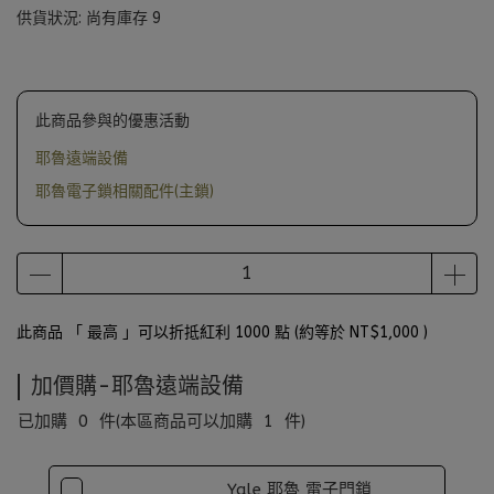
供貨狀況:
尚有庫存 9
此商品參與的優惠活動
耶魯遠端設備
耶魯電子鎖相關配件(主鎖)
此商品 「 最高 」可以折抵紅利
1000
點 (約等於
NT$1,000
)
加價購-耶魯遠端設備
已加購
0
件
(本區商品可以加購
1
件)
Yale 耶魯 電子門鎖