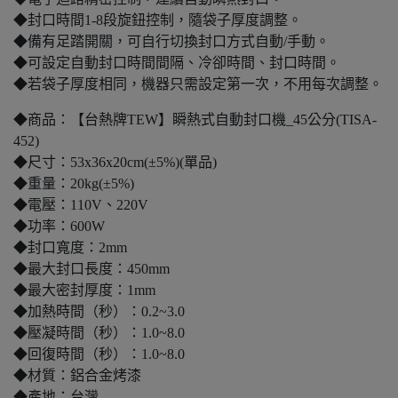
◆封口時間1-8段旋鈕控制，隨袋子厚度調整。
◆備有足踏開關，可自行切換封口方式自動/手動。
◆可設定自動封口時間間隔、冷卻時間、封口時間。
◆若袋子厚度相同，機器只需設定第一次，不用每次調整。
◆商品：【台熱牌TEW】瞬熱式自動封口機_45公分(TISA-
452)
◆尺寸：53x36x20cm(±5%)(單品)
◆重量：20kg(±5%)
◆電壓：110V、220V
◆功率：600W
◆封口寬度：2mm
◆最大封口長度：450mm
◆最大密封厚度：1mm
◆加熱時間（秒）：0.2~3.0
◆壓凝時間（秒）：1.0~8.0
◆回復時間（秒）：1.0~8.0
◆材質：鋁合金烤漆
◆產地：台灣