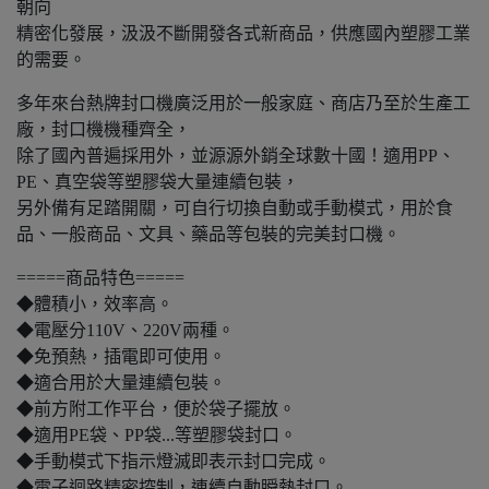
朝向
精密化發展，汲汲不斷開發各式新商品，供應國內塑膠工業
的需要。
多年來台熱牌封口機廣泛用於一般家庭、商店乃至於生產工
廠，封口機機種齊全，
除了國內普遍採用外，並源源外銷全球數十國！適用PP、
PE、真空袋等塑膠袋大量連續包裝，
另外備有足踏開關，可自行切換自動或手動模式，用於食
品、一般商品、文具、藥品等包裝的完美封口機。
=====商品特色=====
◆體積小，效率高。
◆電壓分110V、220V兩種。
◆免預熱，插電即可使用。
◆適合用於大量連續包裝。
◆前方附工作平台，便於袋子擺放。
◆適用PE袋、PP袋...等塑膠袋封口。
◆手動模式下指示燈滅即表示封口完成。
◆電子迴路精密控制，連續自動瞬熱封口。