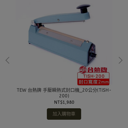
H-
TEW 台熱牌 手壓瞬熱式封口機_20公分(TISH-
T
200)
NT$1,980
加入購物車