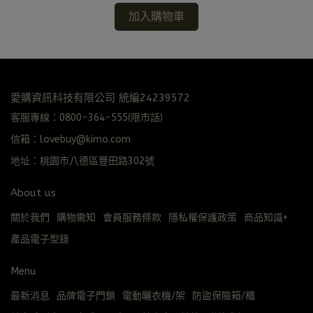
加入購物車
愛購資訊科技有限公司 統編24239572
客服專線：0800-364-555(限市話)
信箱：lovebuy@kimo.com
地址：桃園市八德區豐田路302號
About us
關於我們
購物需知
會員服務條款
隱私權保護政策
商品知識+
產品電子型錄
Menu
最新消息
品牌電子門鎖
電動曬衣機/架
防盜保險箱/櫃