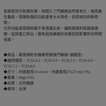
長期受到冷熱風吹拂，時間久了門橡圈自然會老化，進而產
生龜裂，阻隔熱風的功能便會大大降低，因而增加烘乾時
間。
它的功能是阻隔熱風不會洩漏出來，讓熱風順利經過過濾
網，從排風口排出。避免因為橡圈的老舊因而影響烘衣時間
長度。
◆商品：萬里晴乾衣機專用替換門橡圈<圈圈型>
◆適用機型：TCD-4.5、TCD-5.0、TCD-5.5、TCD-6.0、
TCD-7.2、TCD-8.0
◆尺寸：外圓直徑31x31cm、內圓直徑27x27cm(±5%)
◆重量：60g(±5%)
◆材質：天然橡膠
◆產地：台灣