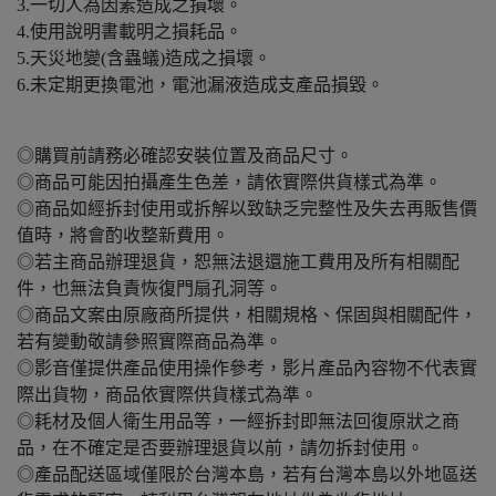
3.一切人為因素造成之損壞。
4.使用說明書載明之損耗品。
5.天災地變(含蟲蟻)造成之損壞。
6.未定期更換電池，電池漏液造成支產品損毀。
◎購買前請務必確認安裝位置及商品尺寸。
◎商品可能因拍攝產生色差，請依實際供貨樣式為準。
◎商品如經拆封使用或拆解以致缺乏完整性及失去再販售價
值時，將會酌收整新費用。
◎若主商品辦理退貨，恕無法退還施工費用及所有相關配
件，也無法負責恢復門扇孔洞等。
◎商品文案由原廠商所提供，相關規格、保固與相關配件，
若有變動敬請參照實際商品為準。
◎影音僅提供產品使用操作參考，影片產品內容物不代表實
際出貨物，商品依實際供貨樣式為準。
◎耗材及個人衛生用品等，一經拆封即無法回復原狀之商
品，在不確定是否要辦理退貨以前，請勿拆封使用。
◎產品配送區域僅限於台灣本島，若有台灣本島以外地區送