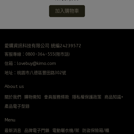
加入購物車
愛購資訊科技有限公司 統編24239572
客服專線：0800-364-555(限市話)
信箱：lovebuy@kimo.com
地址：桃園市八德區豐田路302號
About us
關於我們
購物需知
會員服務條款
隱私權保護政策
商品知識+
產品電子型錄
Menu
最新消息
品牌電子門鎖
電動曬衣機/架
防盜保險箱/櫃