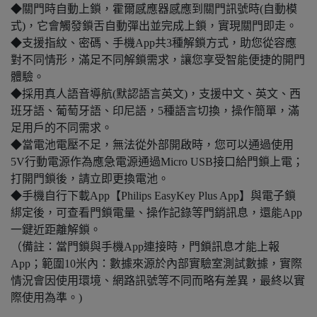
◆關門時自動上鎖，霍爾感應器感應到關門訊號時(自動模
式)，它會觸發鎖舌自動彈出並完成上鎖，實現關門即走。
◆支援指紋、密碼、手機App共3種解鎖方式，助您從容應
對不同情形，滿足不同解鎖需求，讓您享受智能便捷的開門
體驗。
◆採用真人語音導航(默認語言英文)，支援中文、英文、西
班牙語、葡萄牙語、印尼語，5種語言切換，操作簡單，滿
足用戶的不同需求。
◆當電池電壓不足，無法從外部開啟時，您可以通過使用
5V行動電源作為應急電源通過Micro USB接口給門鎖上電；
打開門鎖後，請立即更換電池。
◆手機自行下載App【Philips EasyKey Plus App】與電子鎖
綁定後，可查看門鎖電量、操作記錄等門銷訊息，還能App
一鍵近距離解鎖。
（備註：當門鎖與手機App連接時，門鎖訊息才能上報
App；範圍10米內：數據來源於內部實驗室測試數據，實際
情況會因使用環境、網路訊號等不同而略有差異，最終以實
際使用為準。)