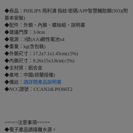
◆商品：PHILIPS 飛利浦 指紋/密碼/APP智慧輔助鎖(503)(附
基本安裝)
◆配件：外鎖、內鎖、螺絲組、說明書
◆建議門厚：3-9cm
◆電源：3號(AA)鹼性電池x4
◆重量：kg(含包裝)
◆外鎖尺寸：17.2x7.1x1.45cm(±5%)
◆內鎖尺寸：9.26x15x3.8cm(±5%)
◆主材質：鋁合金
◆產地：中國(荷蘭授權)
◆備註：
請詳閱產品說明書
◆NCC證號：CCAN24LP0360T2
=====注意事項=====
◆電子產品請遠離水源。