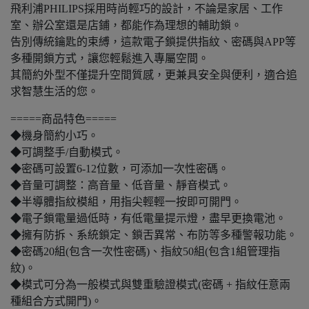
飛利浦PHILIPS採用時尚輕巧的設計，不論是家居、工作
室、辦公室還是店鋪，都能作為理想的輔助鎖。
告別傳統鑰匙的束縛，這款電子鎖提供指紋、密碼與APP等
多種開鎖方式，讓您輕鬆進入專屬空間。
其簡約外型不僅提升空間質感，更兼具安全與便利，適合追
求智慧生活的您。
=====商品特色=====
◆機身簡約小巧。
◆可調整手/自動模式。
◆密碼可設置6-12位數，可添加一次性密碼。
◆音量可調整：高音量、低音量、靜音模式。
◆半導體指紋模組，用指尖輕輕一按即可開門。
◆電子鎖電量過低時，有低電量提示燈，盡早更換電池。
◆擁有防拆、系統鎖定、鎖舌異常、布防等多種警報功能。
◆密碼20組(包含一次性密碼)、指紋50組(包含1組管理指
紋)。
◆模式可分為一般模式與雙重驗證模式(密碼 + 指紋任意兩
種組合方式開門)。