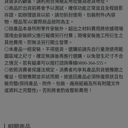
貨需求的顧客，請利用台灣親友地址做為收貨地址。
◎商品於出貨前將會予以測試，確保功能正常並且全程錄影
存證，如辦理退貨以前，請勿拆封使用，包裝附件(內容
物、贈品等)以實際商品檢附為主。
◎除產品本身所附零件安裝外，超出之材料費用將依據現場
環境由安裝師父進行報價另行付費；現場安裝施工所衍生之
其他費用，恕無法另行開立發票。
◎本產品一經安裝，不得退貨，選購前請先自行量測使用範
圍區域之尺寸，確定無誤後再進行選購，以免發生尺寸不合
之情況。若有疑慮可以撥打諮詢專線0800-364-555。
◎依照消費者保護法規定，消費者均享有產品到貨猶豫期之
權益，但猶豫期並非試用期，故退回產品必須恢復原狀且包
裝完整(保持產品、附件、包裝、廠商紙箱及所有附隨文件
或資料之完整性)，否則將會酌收整新費用！
相關商品