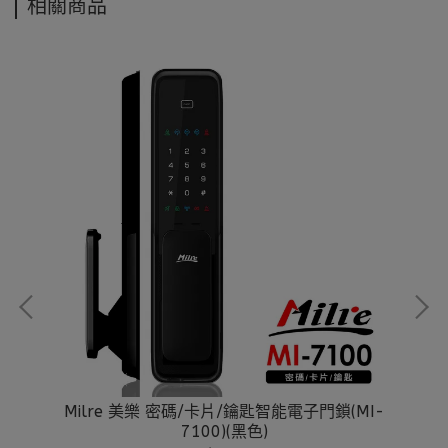
相關商品
門鎖
Milre 美樂 密碼/卡片/鑰匙智能電子門鎖(MI-
M
7100)(黑色)