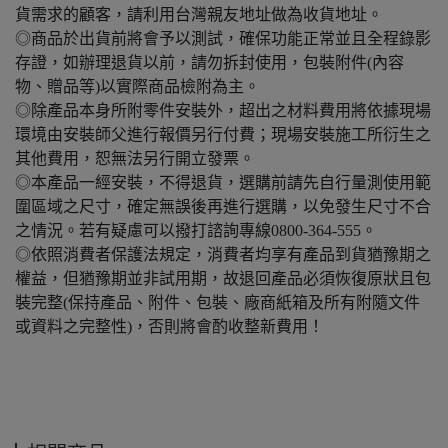
貨需求的顧客，請利用台灣親友地址做為收貨地址。
◎商品於出貨前將會予以測試，確保功能正常並且全程錄影
存證，如辦理退貨以前，請勿拆封使用，包裝附件(內容
物、贈品等)以實際商品檢附為主。
◎除產品本身所附零件安裝外，超出之材料費用將依據現場
環境由安裝師父進行報價另行付費；現場安裝施工所衍生之
其他費用，恕無法另行開立發票。
◎本產品一經安裝，不得退貨，選購前請先自行量測使用範
圍區域之尺寸，確定無誤後再進行選購，以免發生尺寸不合
之情況。若有疑慮可以撥打諮詢專線0800-364-555。
◎依照消費者保護法規定，消費者均享有產品到貨猶豫期之
權益，但猶豫期並非試用期，故退回產品必須恢復原狀且包
裝完整(保持產品、附件、包裝、廠商紙箱及所有附隨文件
或資料之完整性)，否則將會酌收整新費用！