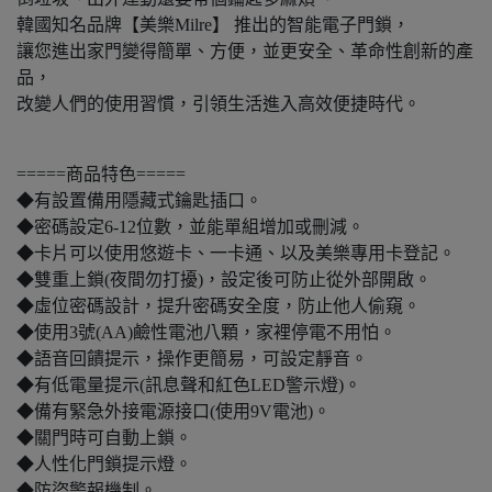
韓國知名品牌【美樂Milre】 推出的智能電子門鎖，
讓您進出家門變得簡單、方便，並更安全、革命性創新的產
品，
改變人們的使用習慣，引領生活進入高效便捷時代。
=====商品特色=====
◆有設置備用隱藏式鑰匙插口。
◆密碼設定6-12位數，並能單組增加或刪減。
◆卡片可以使用悠遊卡、一卡通、以及美樂專用卡登記。
◆雙重上鎖(夜間勿打擾)，設定後可防止從外部開啟。
◆虛位密碼設計，提升密碼安全度，防止他人偷窺。
◆使用3號(AA)鹼性電池八顆，家裡停電不用怕。
◆語音回饋提示，操作更簡易，可設定靜音。
◆有低電量提示(訊息聲和紅色LED警示燈)。
◆備有緊急外接電源接口(使用9V電池)。
◆關門時可自動上鎖。
◆人性化門鎖提示燈。
◆防盜警報機制。