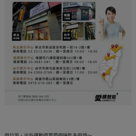
倒垃圾、出外運動還要帶個鑰匙多麻煩～