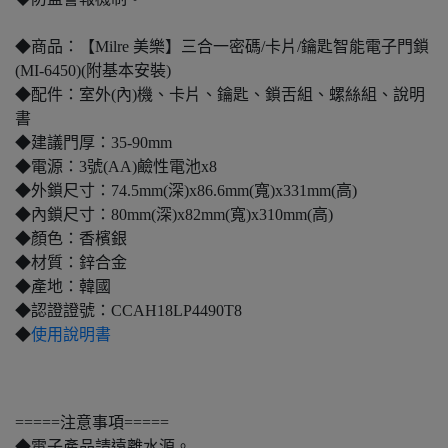
◆商品：【Milre 美樂】三合一密碼/卡片/鑰匙智能電子門鎖
(MI-6450)(附基本安裝)
◆配件：室外(內)機、卡片、鑰匙、鎖舌組、螺絲組、說明
書
◆建議門厚：35-90mm
◆電源：3號(AA)鹼性電池x8
◆外鎖尺寸：74.5mm(深)x86.6mm(寬)x331mm(高)
◆內鎖尺寸：80mm(深)x82mm(寬)x310mm(高)
◆顏色：香檳銀
◆材質：鋅合金
◆產地：韓國
◆認證證號：CCAH18LP4490T8
◆
使用說明書
=====注意事項=====
◆電子產品請遠離水源。