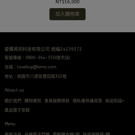
NT$16,000
加入購物車
愛購資訊科技有限公司 統編24239572
客服專線：0800-364-555(限市話)
信箱：lovebuy@kimo.com
地址：桃園市八德區豐田路302號
About us
關於我們
購物需知
會員服務條款
隱私權保護政策
商品知識+
產品電子型錄
Menu
最新消息
品牌電子門鎖
電動曬衣機/架
防盜保險箱/櫃