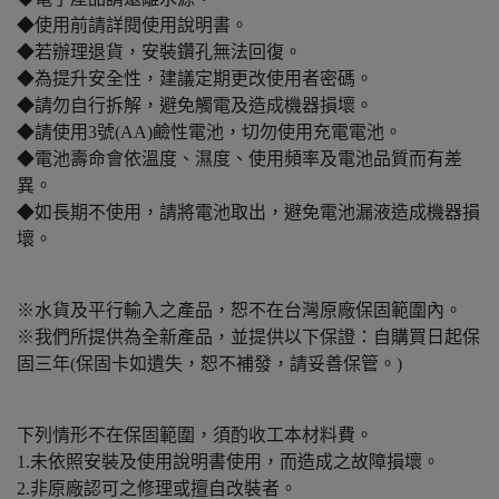
◆使用前請詳閱使用說明書。
◆若辦理退貨，安裝鑽孔無法回復。
◆為提升安全性，建議定期更改使用者密碼。
◆請勿自行拆解，避免觸電及造成機器損壞。
◆請使用3號(AA)鹼性電池，切勿使用充電電池。
◆電池壽命會依溫度、濕度、使用頻率及電池品質而有差
異。
◆如長期不使用，請將電池取出，避免電池漏液造成機器損
壞。
※水貨及平行輸入之產品，恕不在台灣原廠保固範圍內。
※我們所提供為全新產品，並提供以下保證：自購買日起保
固三年(保固卡如遺失，恕不補發，請妥善保管。)
下列情形不在保固範圍，須酌收工本材料費。
1.未依照安裝及使用說明書使用，而造成之故障損壞。
2.非原廠認可之修理或擅自改裝者。