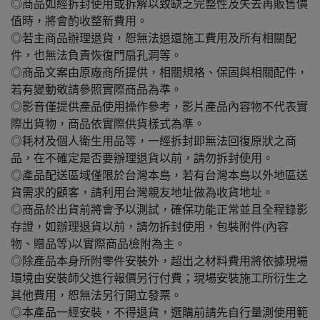
◎商品如經拆封使用或拆解以致缺乏完整性及失去再販售價
值時，將會酌收整新費用。
◎若主商品辦理退貨，恕無法退還施工費用及所有相關配
件，也無法負責恢復門扇孔洞等。
◎商品文案由原廠商所提供，相關規格、保固與相關配件，
若有變動敬請參照實際商品為準。
◎影音僅提供產品使用操作參考，影片產品內容物不代表實
際出貨物，商品依實際供貨樣式為準。
◎耗材及個人衛生用品等，一經拆封即無法回復原狀之商
品，在不確定是否要辦理退貨以前，請勿拆封使用。
◎產品配送區域僅限於台灣本島，若有台灣本島以外地區送
貨需求的顧客，請利用台灣親友地址做為收貨地址。
◎商品於出貨前將會予以測試，確保功能正常並且全程錄影
存證，如辦理退貨以前，請勿拆封使用，包裝附件(內容
物、贈品等)以實際商品檢附為主。
◎除產品本身所附零件安裝外，超出之材料費用將依據現場
環境由安裝師父進行報價另行付費；現場安裝施工所衍生之
其他費用，恕無法另行開立發票。
◎本產品一經安裝，不得退貨，選購前請先自行量測使用範