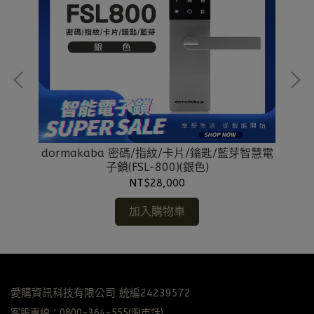
子鎖
dormakaba 密碼/指紋/卡片/鑰匙/藍芽智慧電
d
子鎖(FSL-800)(銀色)
NT$28,000
加入購物車
愛購資訊科技有限公司 統編24239572
客服專線：0800-364-555(限市話)