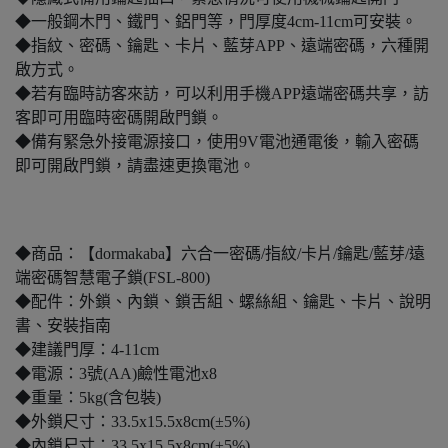
◆一般鋼木門、鐵門、鋁門等，門厚度4cm-11cm可安裝。
◆指紋、密碼、鑰匙、卡片、藍芽APP、遠端密碼，六種開
啟方式。
◆若有臨時訪客來訪，可以利用手機APP遠端密碼共享，訪
客即可用臨時密碼開啟門鎖。
◆備有緊急外接電源接口，使用9V電池通電後，輸入密碼
即可開啟門鎖，請盡速更換電池。
◆商品：【dormakaba】六合一密碼/指紋/卡片/鑰匙/藍芽/遠
端密碼智慧電子鎖(FSL-800)
◆配件：外鎖、內鎖、鎖舌組、螺絲組、鑰匙、卡片、說明
書、安裝指南
◆建議門厚：4-11cm
◆電源：3號(AA)鹼性電池x8
◆重量：5kg(含包裝)
◆外鎖尺寸：33.5x15.5x8cm(±5%)
◆內鎖尺寸：33.5x15.5x8cm(±5%)