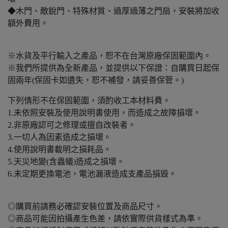
◆木門、敵銳門、特殊材質、過厚過薄之門扇，安裝將加收
額外費用。
※水貨及平行輸入之產品，恕不在台灣原廠保固範圍內。
※我們所提供為全新產品，並提供以下保證：自購買日起保
固兩年(保固卡如遺失，恕不補發，請妥善保管。)
下列情形不在保固範圍，須酌收工本材料費。
1.未依照安裝及使用說明書使用，而造成之故障損壞。
2.非原廠認可之修理或擅自改裝者。
3.一切人為因素造成之損壞。
4.使用說明書載明之損耗品。
5.天災地變(含蟲蟻)造成之損壞。
6.未定期更換電池，電池漏液造成支產品損毀。
◎購買前請務必確認安裝位置及商品尺寸。
◎商品可能因拍攝產生色差，請依實際供貨樣式為準。