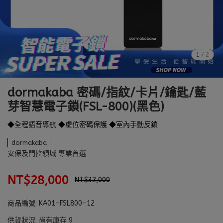
1
/
2
dormakaba 密碼/指紋/卡片/鑰匙/藍
芽智慧電子鎖(FSL-800)(黑色)
◆全程語音導航 ◆虛位密碼保護 ◆室內手動反鎖
dormakaba
安保及門控領域 專業首選
NT$28,000
NT$32,000
商品編號:
KA01-FSL800-12
供貨狀況:
尚有庫存 9