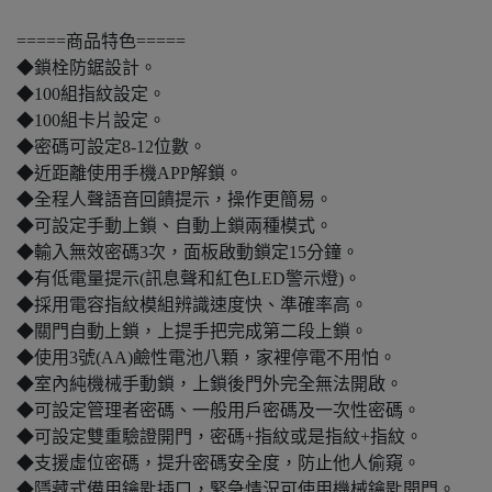
=====商品特色=====
◆鎖栓防鋸設計。
◆100組指紋設定。
◆100組卡片設定。
◆密碼可設定8-12位數。
◆近距離使用手機APP解鎖。
◆全程人聲語音回饋提示，操作更簡易。
◆可設定手動上鎖、自動上鎖兩種模式。
◆輸入無效密碼3次，面板啟動鎖定15分鐘。
◆有低電量提示(訊息聲和紅色LED警示燈)。
◆採用電容指紋模組辨識速度快、準確率高。
◆關門自動上鎖，上提手把完成第二段上鎖。
◆使用3號(AA)鹼性電池八顆，家裡停電不用怕。
◆室內純機械手動鎖，上鎖後門外完全無法開啟。
◆可設定管理者密碼、一般用戶密碼及一次性密碼。
◆可設定雙重驗證開門，密碼+指紋或是指紋+指紋。
◆支援虛位密碼，提升密碼安全度，防止他人偷窺。
◆隱藏式備用鑰匙插口，緊急情況可使用機械鑰匙開門。