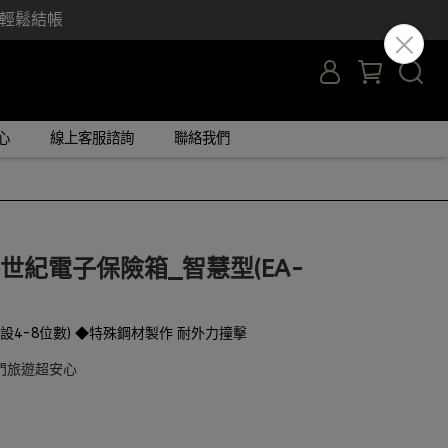
y 輕鬆結帳
心
線上客服諮詢
聯絡我們
t e世紀電子保險箱_智慧型(EA-
設4-8位數) ◆特殊鋼材製作 耐外力撞擊
門旅遊超安心