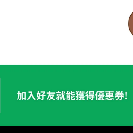
田路302號
護政策
商品知識+
產品電子型錄
保險箱/櫃
其它系列產品
實體展示中心