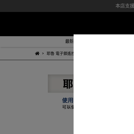
本店支援各
最新消息
品牌電子門鎖
耶魯 電子鎖遙控器模組+發射器