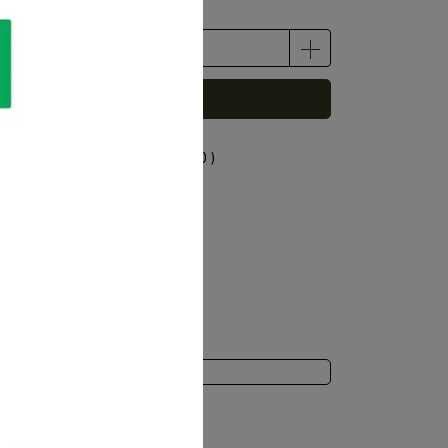
已售完，貨到通知我
 」可以折抵紅利
0
點 (約等於
NT$0
)