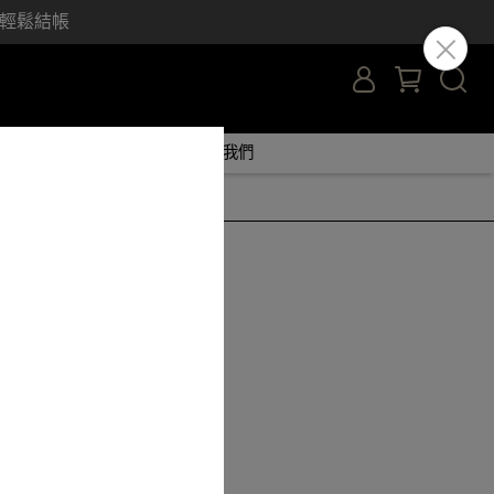
y 輕鬆結帳
心
線上客服諮詢
聯絡我們
模組+發射器