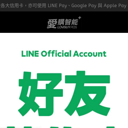
大信用卡，亦可使用 LINE Pay、Google Pay 與 Apple Pa
電動曬衣機/架
防盜保險箱/櫃
其它系列產品
實體展示中
耶魯 電子鎖遙控器
NT$3,850
NT$3,950
商品編號:
供貨狀況:
庫存不足