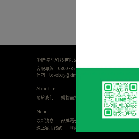
愛購資訊科技有限公司 統編24239572
客服專線：0800-364-555(限市話)
信箱：lovebuy@kimo.com
地址：桃園市八德區豐
About us
關於我們
購物需知
會員服務條款
隱私權保
Menu
最新消息
品牌電子門鎖
電動曬衣機/架
防盜
線上客服諮詢
聯絡我們