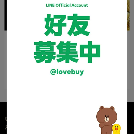
新店棠 | 2024-08-18
送禮自用都大器的保險箱這裡有!五款時尚又
實用的機型介紹
保險箱除了可以保管重要文件、貴重首飾，更可以在風水
上有招財的加分效果，市面上琳瑯⋯
閱讀更多 ->
愛購資訊科技有限公司 統編24239572
客服專線：0800-364-555(限市話)