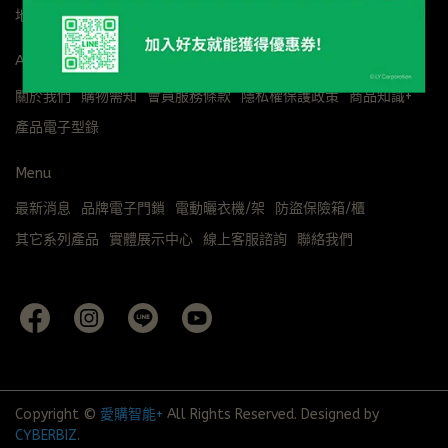
地址：桃園市八德區豐田路302號
About us
關於我們
購物需知
會員服務條款
隱私權保護政策
商品知識+
產品電子型錄
Menu
最新消息
品牌電子門鎖
電動曬衣機/架
防盜保險箱/櫃
其它系列產品
實體展示中心
線上客服諮詢
聯絡我們
Copyright ©
愛購智能+
All Rights Reserved.
Designed by
CYBERBIZ
.