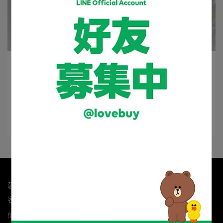
高雄慧 | 2024-10-24
鎖事問我，鎖向無敵，無人人敵
鎖事問我，鎖向無敵，無人人敵 在這高科技時代電子產
品已是普遍主流趨勢，如何⋯
閱讀更多 ->
愛購資訊科技有限公司 統編24239572
客服專線：0800-364-555(限市話)
信箱：lovebuy@kimo.com