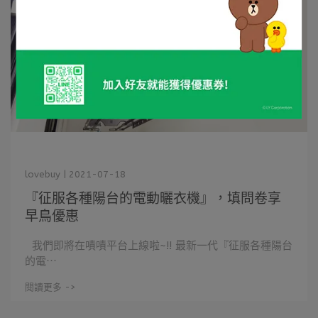
lovebuy | 2021-07-18
『征服各種陽台的電動曬衣機』，填問卷享
早鳥優惠
我們即將在嘖嘖平台上線啦~!! 最新一代『征服各種陽台
的電⋯
閱讀更多 ->