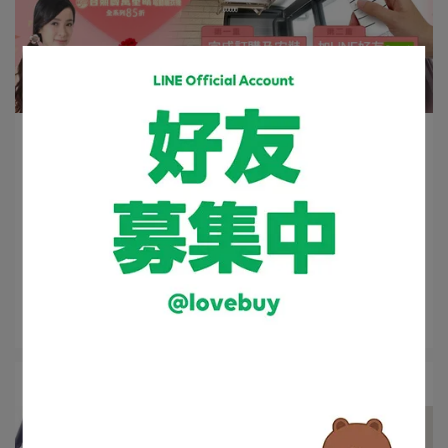
店長 | 2024-05-03
【母親節必備】高CP值的夢幻逸品，實用又
感人！
母親節的臨近，許多網友開始為了挑選最完美的禮物而煩
惱不已。但是，除了折扣⋯
閱讀更多 ->