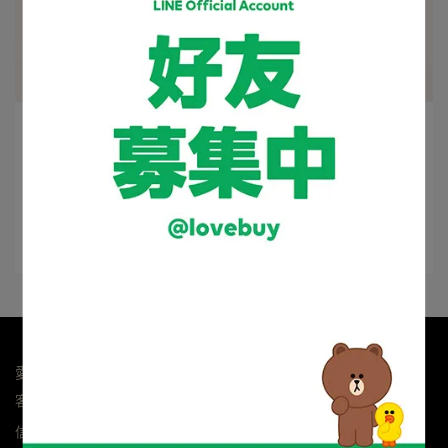
lovebuy | 2021-04-18
LoveBuy愛購官網全新改版上線！
LoveBuy 愛購官方網站全新改版 上線！ 為了提倡購物品
質及客戶詢問，將⋯
閱讀更多 ->
愛購資訊科技有限公司 統編24239572
客服專線：0800-364-555(限市話)
信箱：lovebuy@kimo.com